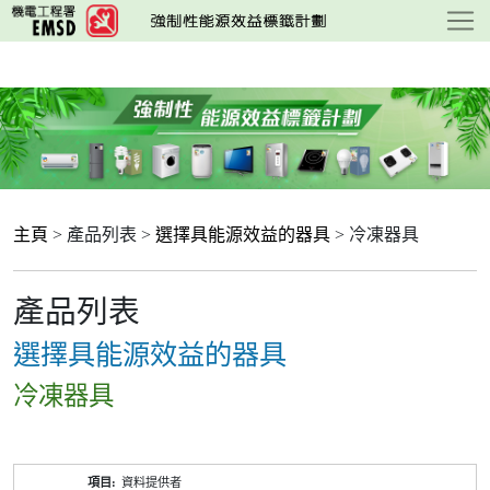
跳
至
主
要
內
容
主頁
> 產品列表 >
選擇具能源效益的器具
> 冷凍器具
產品列表
選擇具能源效益的器具
冷凍器具
產
資料提供者
品