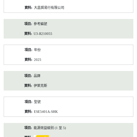
資
大昌貿易行有限公司
料
參考編號
U3-R210055
年份
2025
品牌
伊萊克斯
型號
ESE5401A-SHK
能源效益級別 (1 至 5)