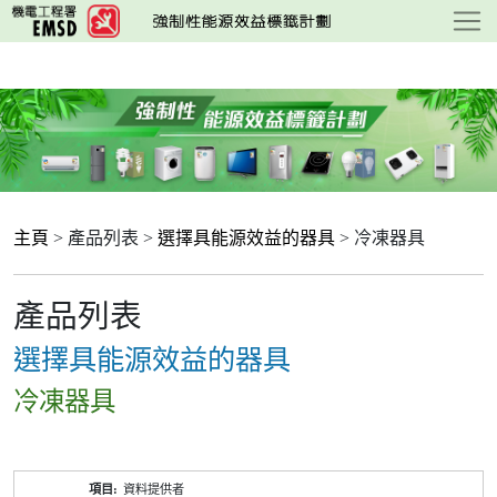
跳
至
主
要
內
容
主頁
> 產品列表 >
選擇具能源效益的器具
> 冷凍器具
產品列表
選擇具能源效益的器具
冷凍器具
產
資料提供者
品