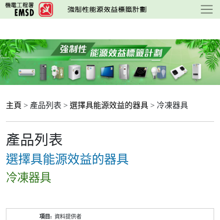
跳
至
主
要
內
容
主頁
> 產品列表 >
選擇具能源效益的器具
> 冷凍器具
產品列表
選擇具能源效益的器具
冷凍器具
產
資料提供者
品