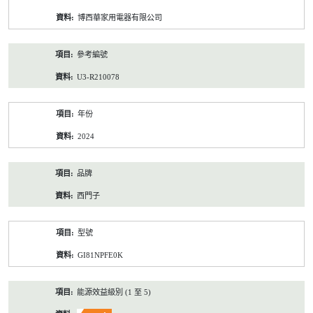
資
博西華家用電器有限公司
料
參考編號
U3-R210078
年份
2024
品牌
西門子
型號
GI81NPFE0K
能源效益級別 (1 至 5)