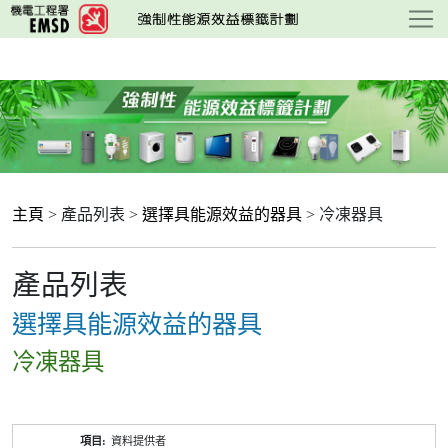
跳
至
主
要
內
容
主頁
> 產品列表 >
選擇具能源效益的器具
> 冷凍器具
產品列表
選擇具能源效益的器具
冷凍器具
產
資料提供者
品