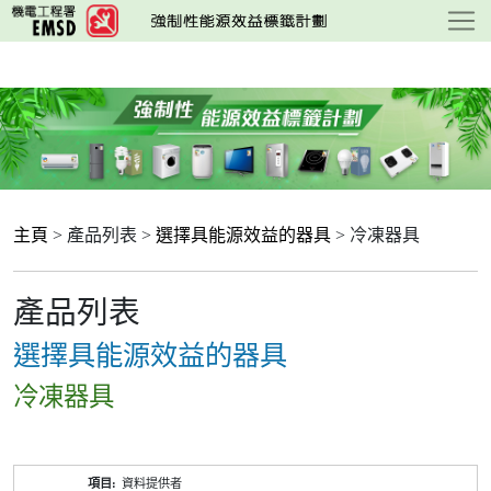
跳
至
主
要
內
容
主頁
> 產品列表 >
選擇具能源效益的器具
> 冷凍器具
產品列表
選擇具能源效益的器具
冷凍器具
產
資料提供者
品