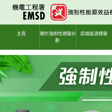
跳
至
主
要
內
容
主頁
關於強制性標籤計
認識能源標籤
劃