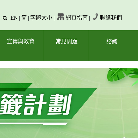
EN
简
字體大小
網頁指南
聯絡我們
查
|
|
|
|
詢
文
字
宣傳與教育
常見問題
諮詢