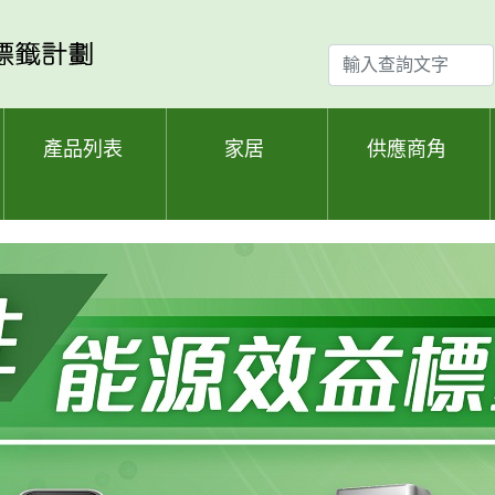
輸
入
查
詢
產品列表
家居
供應商角
文
字