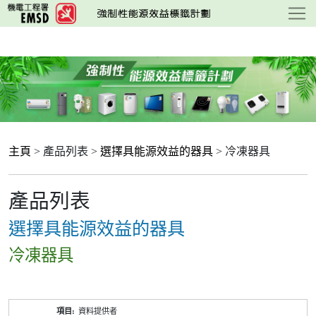
跳
至
主
要
內
容
主頁
> 產品列表 >
選擇具能源效益的器具
> 冷凍器具
產品列表
選擇具能源效益的器具
冷凍器具
產
資料提供者
品