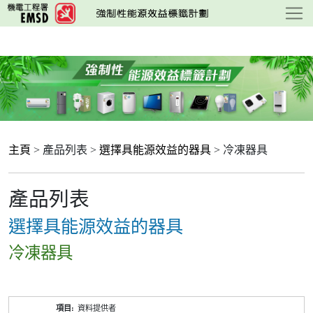
跳
至
主
要
內
容
主頁
> 產品列表 >
選擇具能源效益的器具
> 冷凍器具
產品列表
選擇具能源效益的器具
冷凍器具
產
資料提供者
品