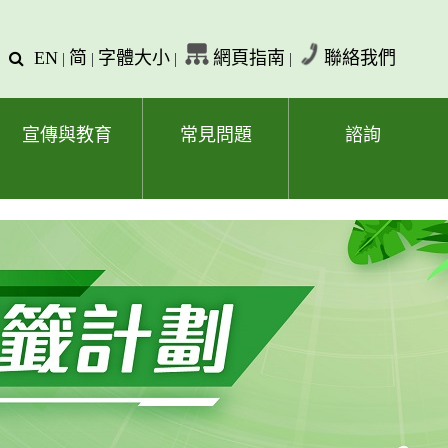
EN
简
字體大小
網頁指南
聯絡我們
查
|
|
|
|
詢
文
字
宣傳與教育
常見問題
諮詢