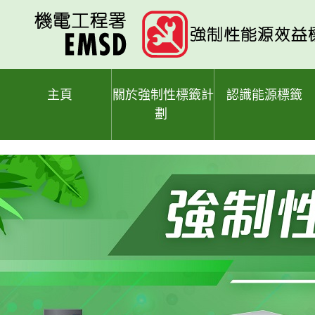
跳
至
主
要
內
容
主頁
關於強制性標籤計
認識能源標籤
劃