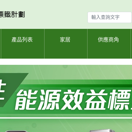
輸
入
查
詢
產品列表
家居
供應商角
文
字