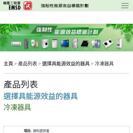
跳
至
主
要
內
容
主頁
> 產品列表 >
選擇具能源效益的器具
> 冷凍器具
產品列表
選擇具能源效益的器具
冷凍器具
產
資料提供者
品