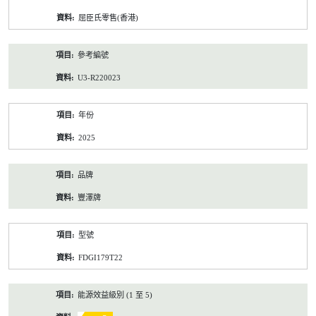
資
屈臣氏零售(香港)
料
參考編號
U3-R220023
年份
2025
品牌
豐澤牌
型號
FDGI179T22
能源效益級別 (1 至 5)