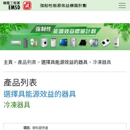
跳
至
主
要
內
容
主頁
> 產品列表 >
選擇具能源效益的器具
> 冷凍器具
產品列表
選擇具能源效益的器具
冷凍器具
產
資料提供者
品