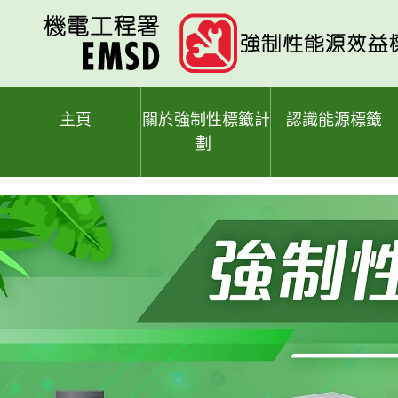
跳
至
主
要
內
容
主頁
關於強制性標籤計
認識能源標籤
劃