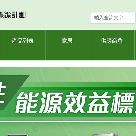
輸
入
查
詢
產品列表
家居
供應商角
文
字