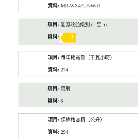
MR-WX47LF-W-H
能源效益級別 (1 至 5)
3
每年耗電量（千瓦小時）
274
類別
6
保鮮格容積（公升）
294