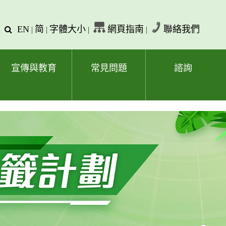
EN
简
字體大小
網頁指南
聯絡我們
查
|
|
|
|
詢
文
字
宣傳與教育
常見問題
諮詢