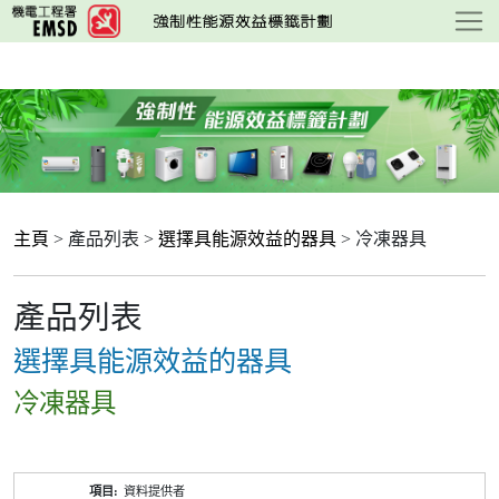
跳
至
主
要
內
容
主頁
> 產品列表 >
選擇具能源效益的器具
> 冷凍器具
產品列表
選擇具能源效益的器具
冷凍器具
產
資料提供者
品