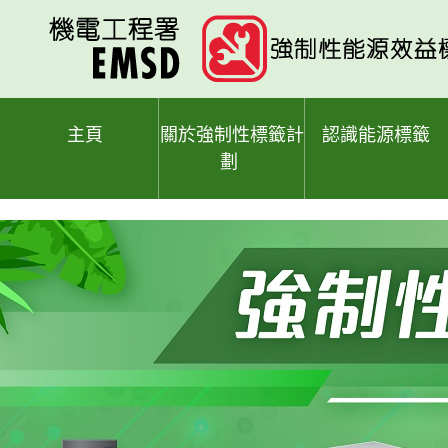
跳
至
主
要
內
容
主頁
關於強制性標籤計
認識能源標籤
劃