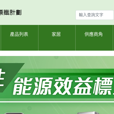
輸
入
查
詢
產品列表
家居
供應商角
文
字