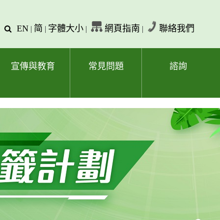
EN
简
字體大小
網頁指南
聯絡我們
查
|
|
|
|
詢
文
字
宣傳與教育
常見問題
諮詢