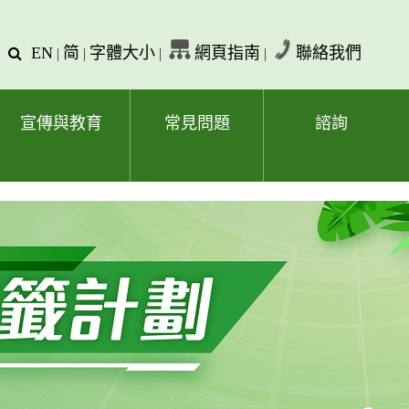
EN
简
字體大小
網頁指南
聯絡我們
查
|
|
|
|
詢
文
字
宣傳與教育
常見問題
諮詢