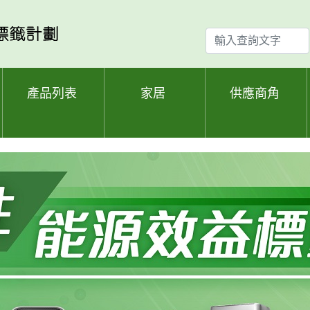
輸
入
查
詢
產品列表
家居
供應商角
文
字