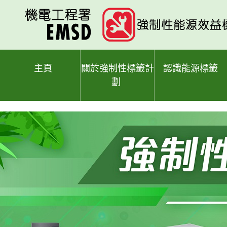
跳
至
主
要
內
容
主頁
關於強制性標籤計
認識能源標籤
劃