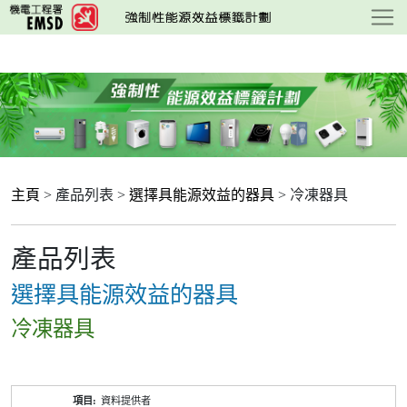
跳
至
主
要
內
容
主頁
> 產品列表 >
選擇具能源效益的器具
> 冷凍器具
產品列表
選擇具能源效益的器具
冷凍器具
產
資料提供者
品