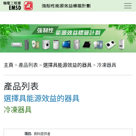
跳
至
主
要
內
容
主頁
> 產品列表 >
選擇具能源效益的器具
> 冷凍器具
產品列表
選擇具能源效益的器具
冷凍器具
產
資料提供者
品