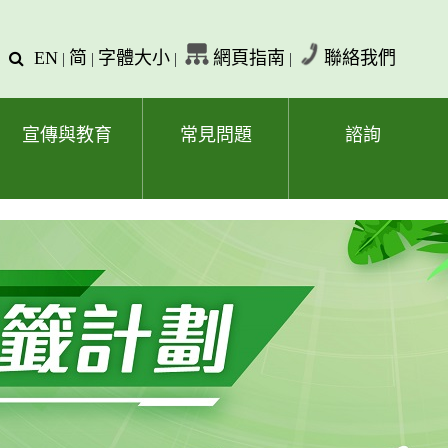
EN
简
字體大小
網頁指南
聯絡我們
查
|
|
|
|
詢
文
字
宣傳與教育
常見問題
諮詢