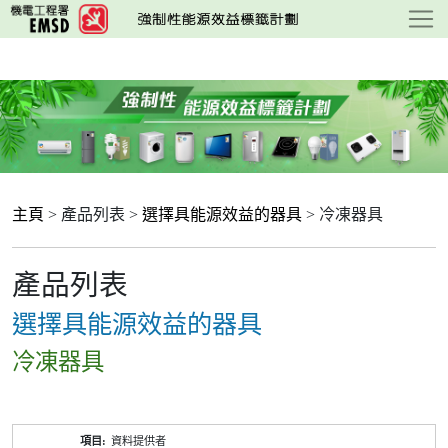
跳
至
主
要
內
容
主頁
> 產品列表 >
選擇具能源效益的器具
> 冷凍器具
產品列表
選擇具能源效益的器具
冷凍器具
產
資料提供者
品