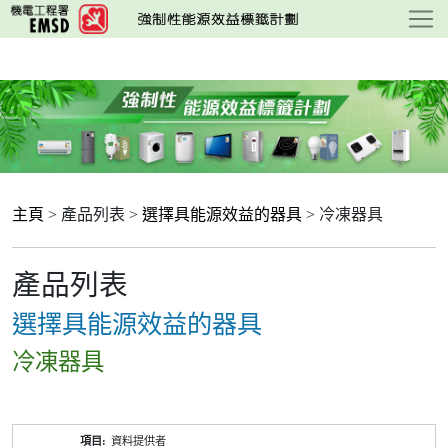
跳
至
主
要
內
容
主頁
> 產品列表 >
選擇具能源效益的器具
> 冷凍器具
產品列表
選擇具能源效益的器具
冷凍器具
產
資料提供者
品