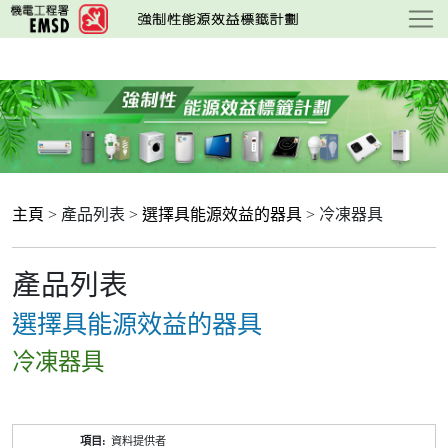
跳
至
主
要
內
容
主頁
> 產品列表 >
選擇具能源效益的器具
> 冷凍器具
產品列表
選擇具能源效益的器具
冷凍器具
產
資料提供者
品