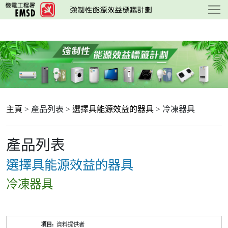
跳
至
主
要
內
容
主頁
> 產品列表 >
選擇具能源效益的器具
> 冷凍器具
產品列表
選擇具能源效益的器具
冷凍器具
產
資料提供者
品