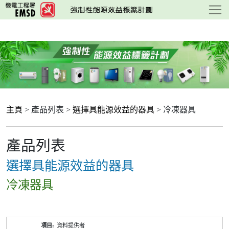
跳
至
主
要
內
容
主頁
> 產品列表 >
選擇具能源效益的器具
> 冷凍器具
產品列表
選擇具能源效益的器具
冷凍器具
產
資料提供者
品