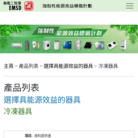
跳
至
主
要
內
容
主頁
> 產品列表 >
選擇具能源效益的器具
> 冷凍器具
產品列表
選擇具能源效益的器具
冷凍器具
產
資料提供者
品