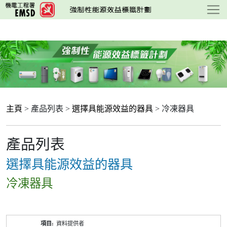
跳
至
主
要
內
容
主頁
> 產品列表 >
選擇具能源效益的器具
> 冷凍器具
產品列表
選擇具能源效益的器具
冷凍器具
產
資料提供者
品