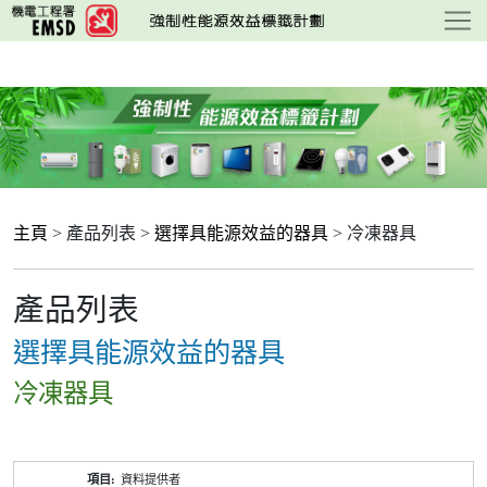
跳
至
主
要
內
容
主頁
> 產品列表 >
選擇具能源效益的器具
> 冷凍器具
產品列表
選擇具能源效益的器具
冷凍器具
產
資料提供者
品