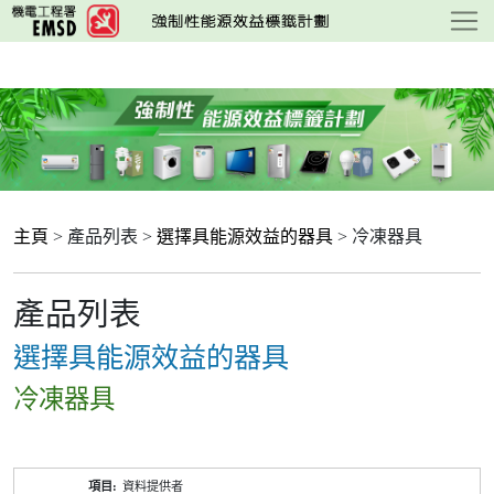
跳
至
主
要
內
容
主頁
> 產品列表 >
選擇具能源效益的器具
> 冷凍器具
產品列表
選擇具能源效益的器具
冷凍器具
產
資料提供者
品