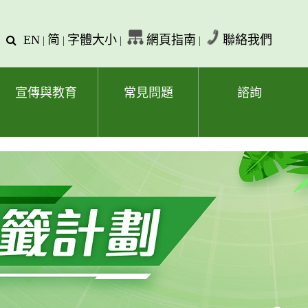
EN
简
字體大小
網頁指南
聯絡我們
查
|
|
|
|
詢
文
字
宣傳與教育
常見問題
諮詢