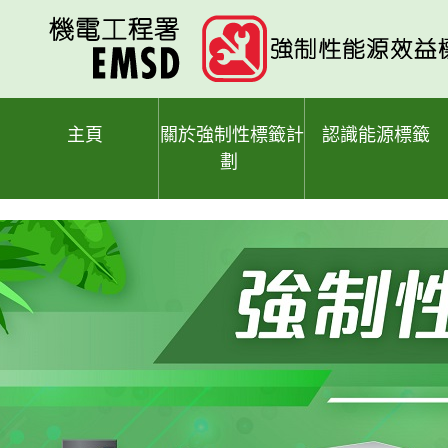
跳
至
主
要
內
容
主頁
關於強制性標籤計
認識能源標籤
劃