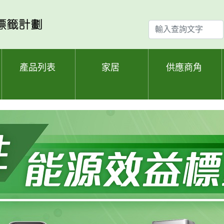
輸
入
查
詢
產品列表
家居
供應商角
文
字