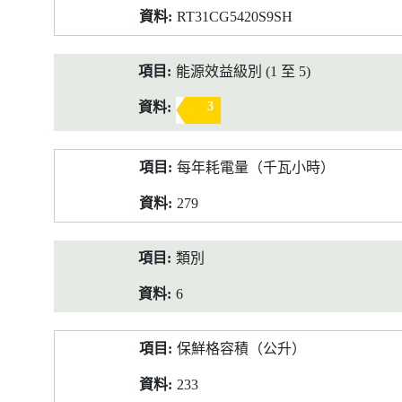
RT31CG5420S9SH
能源效益級別 (1 至 5)
3
每年耗電量（千瓦小時）
279
類別
6
保鮮格容積（公升）
233