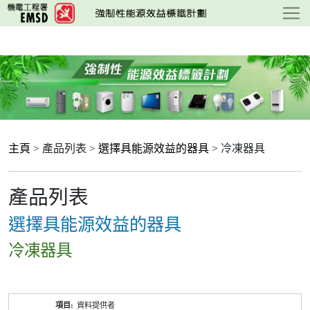
跳
至
主
要
內
容
主頁
> 產品列表 >
選擇具能源效益的器具
> 冷凍器具
產品列表
選擇具能源效益的器具
冷凍器具
產
資料提供者
品