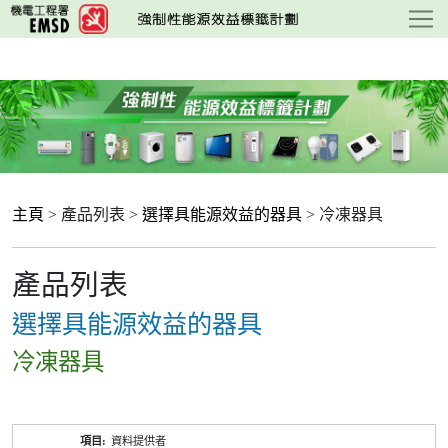
跳
至
主
要
內
容
主頁
> 產品列表 >
選擇具能源效益的器具
> 冷凍器具
產品列表
選擇具能源效益的器具
冷凍器具
產
資料提供者
品