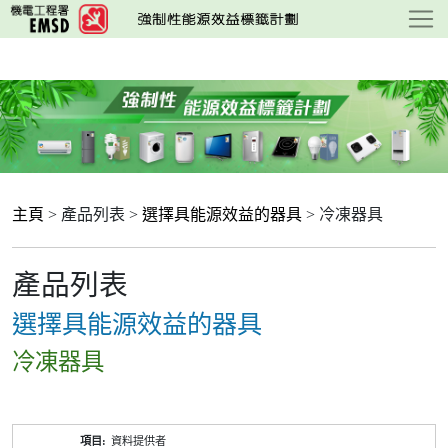
跳
至
主
要
內
容
主頁
> 產品列表 >
選擇具能源效益的器具
> 冷凍器具
產品列表
選擇具能源效益的器具
冷凍器具
產
資料提供者
品