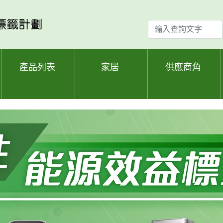
輸
入
查
詢
產品列表
家居
供應商角
文
字