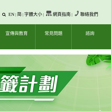
EN
简
字體大小
網頁指南
聯絡我們
查
|
|
|
|
詢
文
字
宣傳與教育
常見問題
諮詢