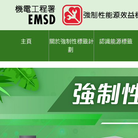
跳
至
主
要
內
容
主頁
關於強制性標籤計
認識能源標籤
劃