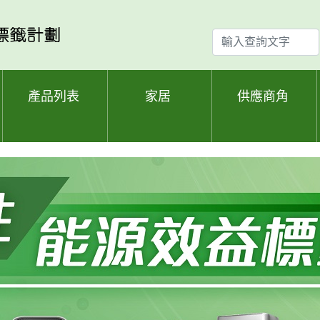
輸
入
查
詢
產品列表
家居
供應商角
文
字