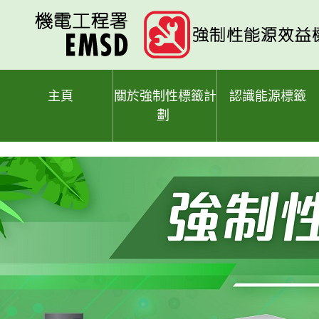
跳
至
主
要
內
容
主頁
關於強制性標籤計
認識能源標籤
劃