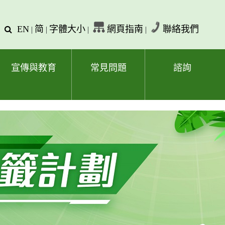
EN
简
字體大小
網頁指南
聯絡我們
查
|
|
|
|
詢
文
字
宣傳與教育
常見問題
諮詢