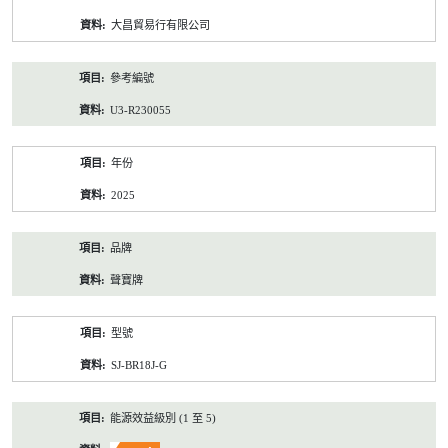
資
大昌貿易行有限公司
料
參考編號
U3-R230055
年份
2025
品牌
聲寶牌
型號
SJ-BR18J-G
能源效益級別 (1 至 5)