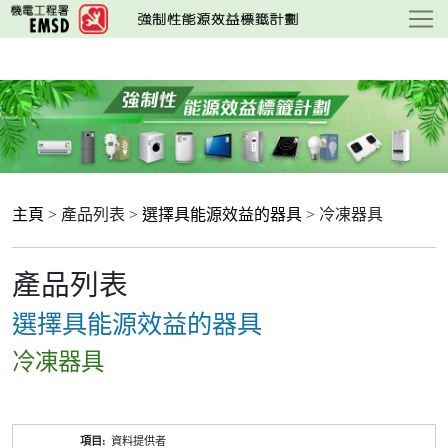
跳
至
主
要
內
容
主頁
> 產品列表 >
選擇具能源效益的器具
> 冷凍器具
產品列表
選擇具能源效益的器具
冷凍器具
產
資料提供者
品