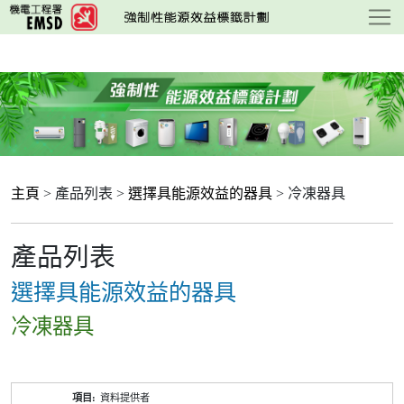
跳
至
主
要
內
容
主頁
> 產品列表 >
選擇具能源效益的器具
> 冷凍器具
產品列表
選擇具能源效益的器具
冷凍器具
產
資料提供者
品