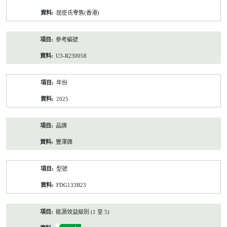
資
屈臣氏零售(香港)
料
參考編號
U3-R230058
年份
2025
品牌
豐澤牌
型號
FDG133B23
能源效益級別 (1 至 5)