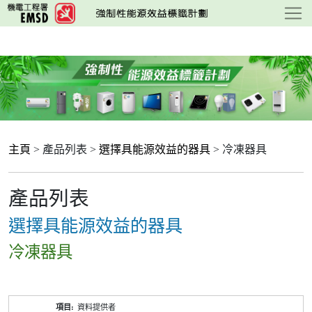
跳
至
主
要
內
容
主頁
> 產品列表 >
選擇具能源效益的器具
> 冷凍器具
產品列表
選擇具能源效益的器具
冷凍器具
產
資料提供者
品