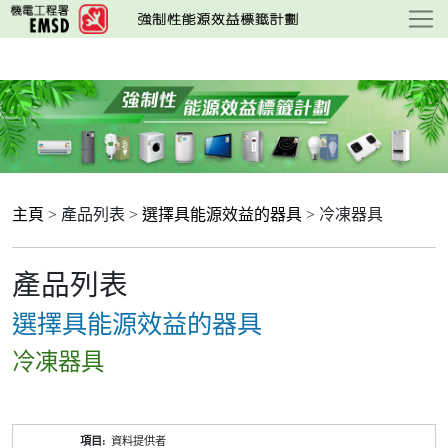
跳
至
主
要
內
容
主頁
> 產品列表 >
選擇具能源效益的器具
> 冷凍器具
產品列表
選擇具能源效益的器具
冷凍器具
產
資料提供者
品