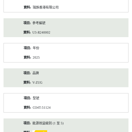
資
瑞族香港有限公司
料
參考編號
U3-R240002
年份
2025
品牌
V-ZUG
型號
CO4T-51124
能源效益級別 (1 至 5)