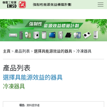
跳
至
主
要
內
容
主頁
> 產品列表 >
選擇具能源效益的器具
> 冷凍器具
產品列表
選擇具能源效益的器具
冷凍器具
產
資料提供者
品