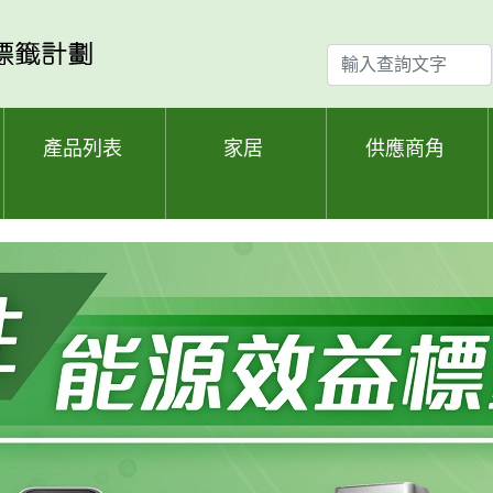
輸
入
查
詢
產品列表
家居
供應商角
文
字