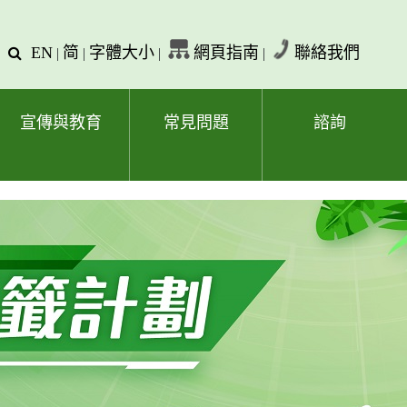
EN
简
字體大小
網頁指南
聯絡我們
查
|
|
|
|
詢
文
字
宣傳與教育
常見問題
諮詢