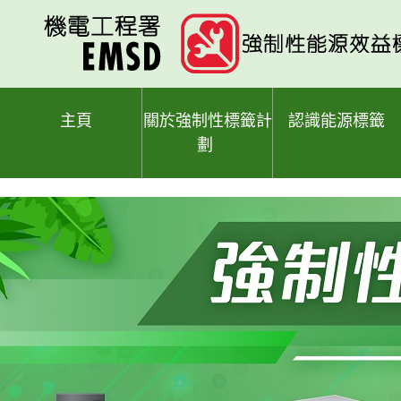
跳
至
主
要
內
容
主頁
關於強制性標籤計
認識能源標籤
劃