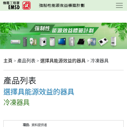
跳
至
主
要
內
容
主頁
> 產品列表 >
選擇具能源效益的器具
> 冷凍器具
產品列表
選擇具能源效益的器具
冷凍器具
產
資料提供者
品