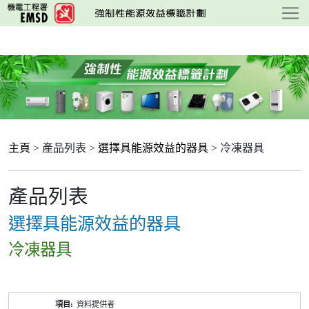
跳
至
主
要
內
容
主頁
> 產品列表 >
選擇具能源效益的器具
> 冷凍器具
產品列表
選擇具能源效益的器具
冷凍器具
產
資料提供者
品