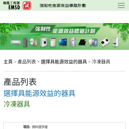
跳
至
主
要
內
容
主頁
> 產品列表 >
選擇具能源效益的器具
> 冷凍器具
產品列表
選擇具能源效益的器具
冷凍器具
產
資料提供者
品