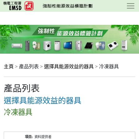
跳
至
主
要
內
容
主頁
> 產品列表 >
選擇具能源效益的器具
> 冷凍器具
產品列表
選擇具能源效益的器具
冷凍器具
產
資料提供者
品