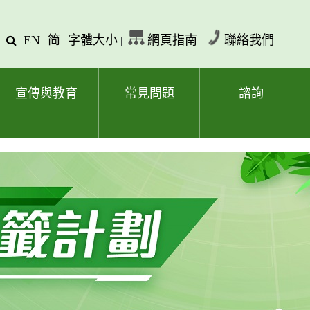
EN
简
字體大小
網頁指南
聯絡我們
查
|
|
|
|
詢
文
字
宣傳與教育
常見問題
諮詢