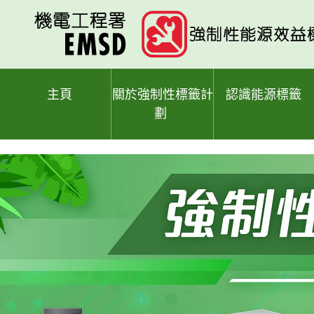
跳
至
主
要
內
容
主頁
關於強制性標籤計
認識能源標籤
劃