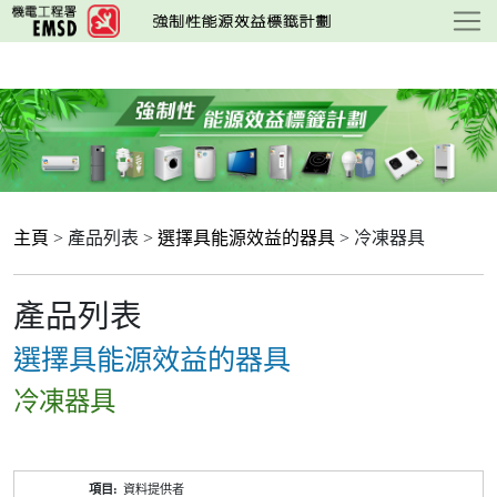
跳
至
主
要
內
容
主頁
> 產品列表 >
選擇具能源效益的器具
> 冷凍器具
產品列表
選擇具能源效益的器具
冷凍器具
產
資料提供者
品