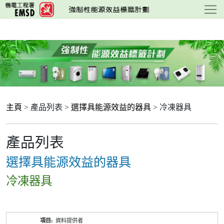
跳
至
主
要
內
容
主頁
> 產品列表 >
選擇具能源效益的器具
> 冷凍器具
產品列表
選擇具能源效益的器具
冷凍器具
產
資料提供者
品