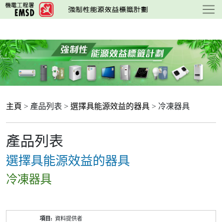
跳
至
主
要
內
容
主頁
> 產品列表 >
選擇具能源效益的器具
> 冷凍器具
產品列表
選擇具能源效益的器具
冷凍器具
產
資料提供者
品