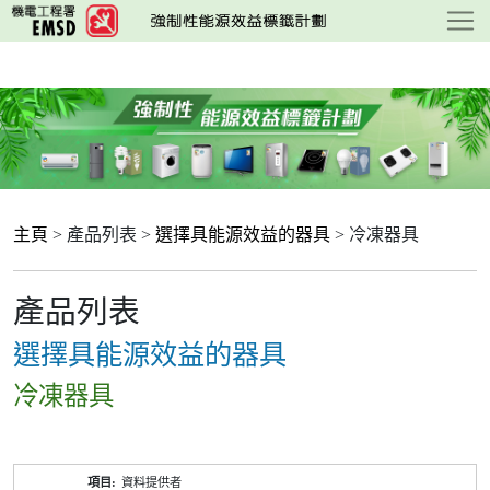
跳
至
主
要
內
容
主頁
> 產品列表 >
選擇具能源效益的器具
> 冷凍器具
產品列表
選擇具能源效益的器具
冷凍器具
產
資料提供者
品