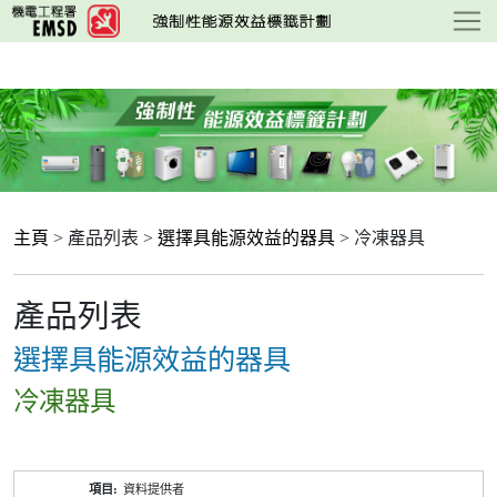
跳
至
主
要
內
容
主頁
> 產品列表 >
選擇具能源效益的器具
> 冷凍器具
產品列表
選擇具能源效益的器具
冷凍器具
產
資料提供者
品