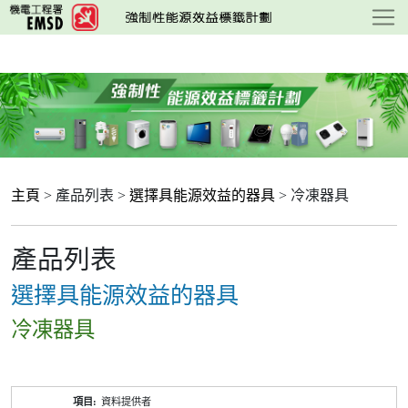
跳
至
主
要
內
容
主頁
> 產品列表 >
選擇具能源效益的器具
> 冷凍器具
產品列表
選擇具能源效益的器具
冷凍器具
產
資料提供者
品