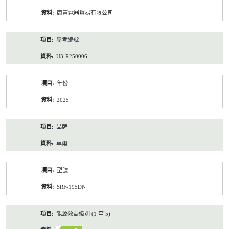
資
康富電器貿易有限公司
料
參考編號
U3-R250006
年份
2025
品牌
卓爾
型號
SRF-195DN
能源效益級別 (1 至 5)